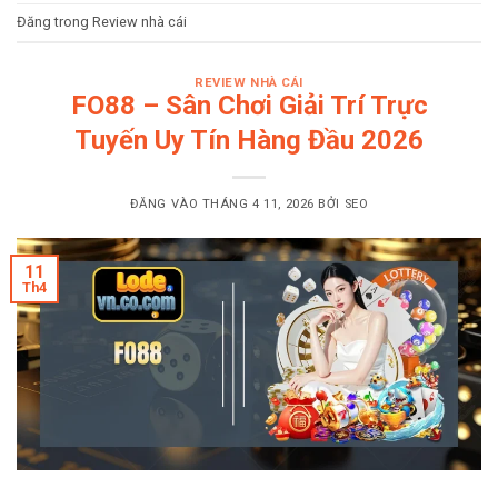
Đăng trong
Review nhà cái
REVIEW NHÀ CÁI
FO88 – Sân Chơi Giải Trí Trực
Tuyến Uy Tín Hàng Đầu 2026
ĐĂNG VÀO
THÁNG 4 11, 2026
BỞI
SEO
11
Th4