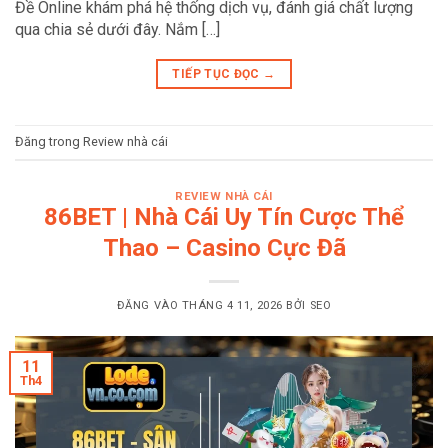
Đề Online khám phá hệ thống dịch vụ, đánh giá chất lượng
qua chia sẻ dưới đây. Nắm […]
TIẾP TỤC ĐỌC
→
Đăng trong
Review nhà cái
REVIEW NHÀ CÁI
86BET | Nhà Cái Uy Tín Cược Thể
Thao – Casino Cực Đã
ĐĂNG VÀO
THÁNG 4 11, 2026
BỞI
SEO
11
Th4