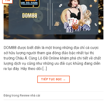
Th4
DOM88 được biết đến là một trong những địa chỉ cá cược
sở hữu lượng người tham gia đông đảo bậc nhất tại thị
trường Châu Á. Cùng Lô Đề Online khám phá chi tiết về chất
lượng dịch vụ cũng như những ưu đãi cực khủng đang diễn
ra tại đây. Hãy theo dõi […]
TIẾP TỤC ĐỌC
→
Đăng trong
Review nhà cái