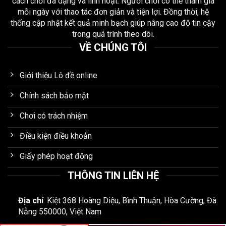
cách chơi đa dạng và linh hoạt. Người chơi có thể tham gia
mỗi ngày với thao tác đơn giản và tiện lợi. Đồng thời, hệ
thống cập nhật kết quả minh bạch giúp nâng cao độ tin cậy
trong quá trình theo dõi.
VỀ CHÚNG TÔI
Giới thiệu Lô đề online
Chính sách bảo mật
Chơi có trách nhiệm
Điều kiện điều khoản
Giấy phép hoạt động
THÔNG TIN LIÊN HỆ
Địa chỉ
: Kiệt 368 Hoàng Diệu, Bình Thuận, Hòa Cường, Đà
Nẵng 550000, Việt Nam