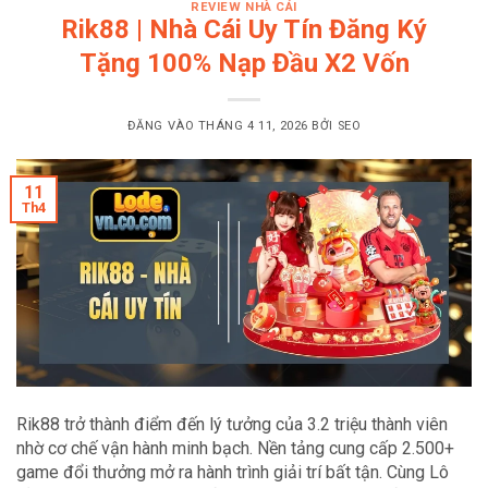
REVIEW NHÀ CÁI
Rik88 | Nhà Cái Uy Tín Đăng Ký
Tặng 100% Nạp Đầu X2 Vốn
ĐĂNG VÀO
THÁNG 4 11, 2026
BỞI
SEO
11
Th4
Rik88 trở thành điểm đến lý tưởng của 3.2 triệu thành viên
nhờ cơ chế vận hành minh bạch. Nền tảng cung cấp 2.500+
game đổi thưởng mở ra hành trình giải trí bất tận. Cùng Lô