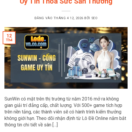
Uy Tín Thỏa Sức Săn Thưởng
ĐĂNG VÀO
THÁNG 4 12, 2026
BỞI
SEO
12
Th4
SunWin có mặt trên thị trường từ năm 2016 mở ra không
gian giải trí đẳng cấp, chất lượng. Với 500+ game tích hợp
trên nền tảng, các thành viên sẽ có hành trình kiếm thưởng
không giới hạn. Theo dõi nhận định từ Lô Đề Online nắm bắt
thông tin chi tiết về sân […]