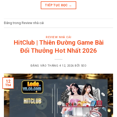
TIẾP TỤC ĐỌC
→
Đăng trong
Review nhà cái
REVIEW NHÀ CÁI
HitClub | Thiên Đường Game Bài
Đổi Thưởng Hot Nhất 2026
ĐĂNG VÀO
THÁNG 4 12, 2026
BỞI
SEO
12
Th4