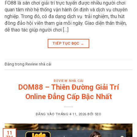
FO88 là sân chơi giải trí trực tuyến được nhiều người chơi
quan tâm nhờ hệ thống vận hành ổn định và dịch vụ chuyên
nghiệp. Trong đó, có đa dạng dịch vụ trải nghiệm, thu hút
đông đảo hội viên tham gia mỗi ngày. Giao diện thân thiện,
dễ thao tác giúp người chơi […]
TIẾP TỤC ĐỌC
→
Đăng trong
Review nhà cái
REVIEW NHÀ CÁI
DOM88 – Thiên Đường Giải Trí
Online Đẳng Cấp Bậc Nhất
ĐĂNG VÀO
THÁNG 4 11, 2026
BỞI
SEO
11