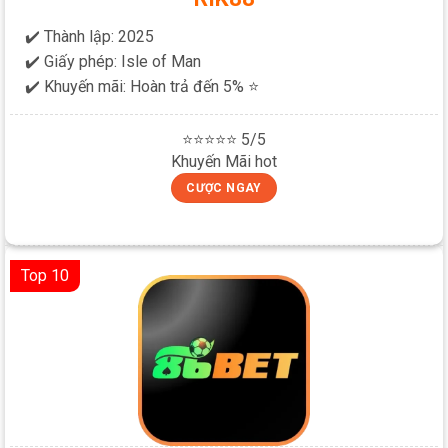
✔️ Thành lập: 2025
✔️ Giấy phép: Isle of Man
✔️ Khuyến mãi: Hoàn trả đến 5% ⭐
⭐⭐⭐⭐⭐ 5/5
Khuyến Mãi hot
CƯỢC NGAY
Top 10