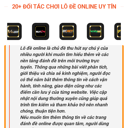
20+ ĐỐI TÁC CHƠI LÔ ĐỀ ONLINE UY TÍN
Lô đề online
là chủ đề thu hút sự chú ý của
nhiều người khi muốn tìm hiểu thêm về các
nền tảng đánh đề trên môi trường trực
tuyến. Thông qua những bài viết phân tích,
giới thiệu và chia sẻ kinh nghiệm, người đọc
có thể nắm bắt thêm thông tin về cách vận
hành, tính năng, giao diện cũng như các
điểm cần lưu ý của từng website. Việc cập
nhật nội dung thường xuyên cũng giúp quá
trình tìm kiếm và tham khảo trở nên nhanh
chóng, thuận tiện hơn.
Nếu muốn tìm thêm thông tin về các trang
đánh đề online
được quan tâm, người dùng