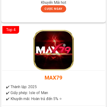
Khuyến Mãi hot
CƯỢC NGAY
Top 4
MAX79
✔️ Thành lập: 2025
✔️ Giấy phép: Isle of Man
✔️ Khuyến mãi: Hoàn trả đến 5% ⭐