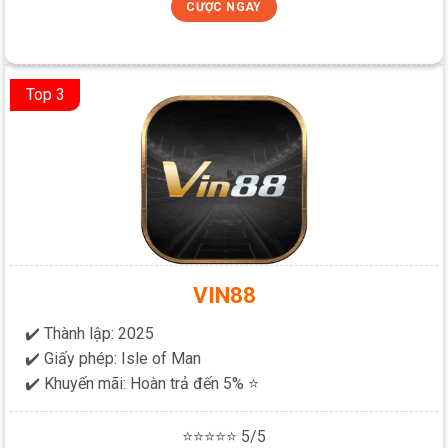
CƯỢC NGAY
Top 3
VIN88
✔️ Thành lập: 2025
✔️ Giấy phép: Isle of Man
✔️ Khuyến mãi: Hoàn trả đến 5% ⭐
⭐⭐⭐⭐⭐ 5/5