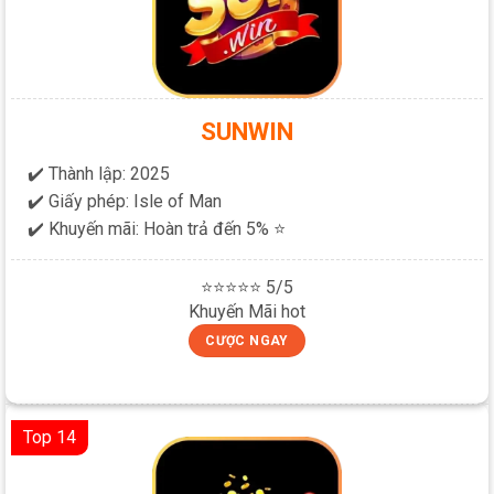
SUNWIN
✔️ Thành lập: 2025
✔️ Giấy phép: Isle of Man
✔️ Khuyến mãi: Hoàn trả đến 5% ⭐
⭐⭐⭐⭐⭐ 5/5
Khuyến Mãi hot
CƯỢC NGAY
Top 14