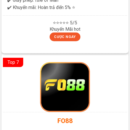
✔️ Giấy phép: Isle of Man
✔️ Khuyến mãi: Hoàn trả đến 5% ⭐
⭐⭐⭐⭐⭐ 5/5
Khuyến Mãi hot
CƯỢC NGAY
Top 7
FO88