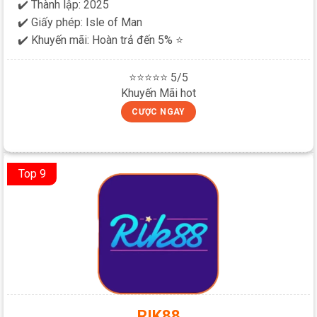
✔️ Thành lập: 2025
✔️ Giấy phép: Isle of Man
✔️ Khuyến mãi: Hoàn trả đến 5% ⭐
⭐⭐⭐⭐⭐ 5/5
Khuyến Mãi hot
CƯỢC NGAY
Top 9
RIK88