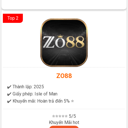
Top 2
ZO88
✔️ Thành lập: 2025
✔️ Giấy phép: Isle of Man
✔️ Khuyến mãi: Hoàn trả đến 5% ⭐
⭐⭐⭐⭐⭐ 5/5
Khuyến Mãi hot