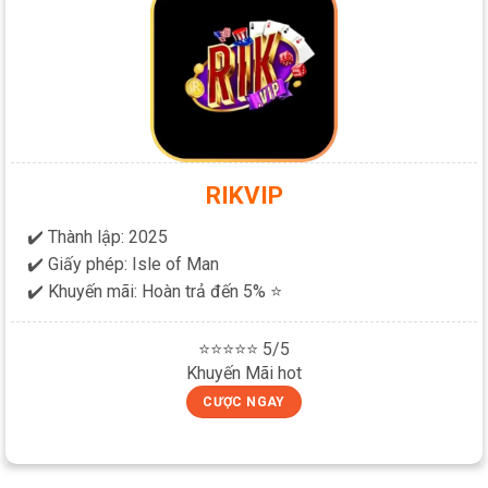
RIKVIP
✔️ Thành lập: 2025
✔️ Giấy phép: Isle of Man
✔️ Khuyến mãi: Hoàn trả đến 5% ⭐
⭐⭐⭐⭐⭐ 5/5
Khuyến Mãi hot
CƯỢC NGAY